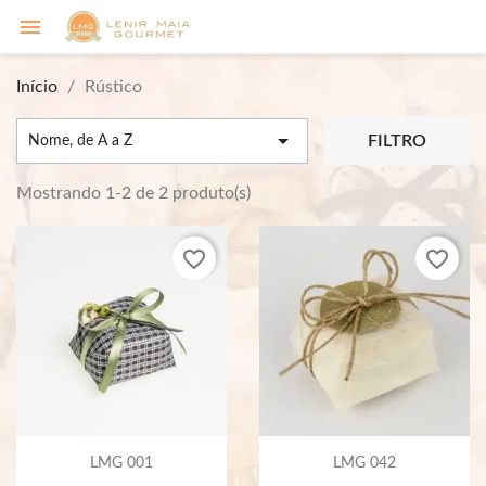

Início
Rústico

FILTRO
Nome, de A a Z
Mostrando 1-2 de 2 produto(s)
favorite_border
favorite_border
LMG 001
LMG 042