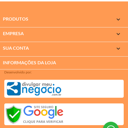

PRODUTOS

EMPRESA

SUA CONTA
INFORMAÇÕES DA LOJA
Desenvolvido por: